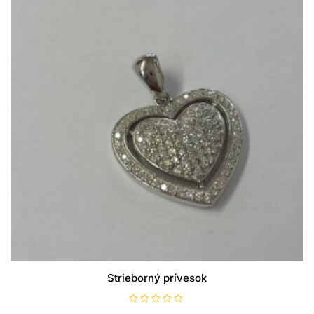
Strieborný prívesok
H