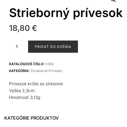
Strieborný prívesok
18,80
€
množstvo
PRIDAŤ DO KOŠÍKA
Strieborný
prívesok
KATALÓGOVÉ ČÍSLO:
0350
KATEGÓRIA:
Strieborné Prívesky
Prívesok krížik so zirkónmi
Výška 2,3cm
Hmotnosť 3,13g
KATEGÓRIE PRODUKTOV