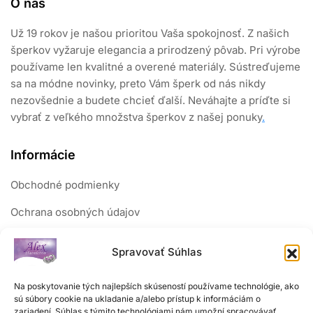
O nás
Už 19 rokov je našou prioritou Vaša spokojnosť. Z našich
šperkov vyžaruje elegancia a prirodzený pôvab. Pri výrobe
používame len kvalitné a overené materiály. Sústreďujeme
sa na módne novinky, preto Vám šperk od nás nikdy
nezovšednie a budete chcieť ďalší. Neváhajte a príďte si
vybrať z veľkého množstva šperkov z našej ponuky
.
Informácie
Obchodné podmienky
Ochrana osobných údajov
Reklamačný poriadok
Spravovať Súhlas
Sledujte nás
Na poskytovanie tých najlepších skúseností používame technológie, ako
sú súbory cookie na ukladanie a/alebo prístup k informáciám o
zariadení. Súhlas s týmito technológiami nám umožní spracovávať