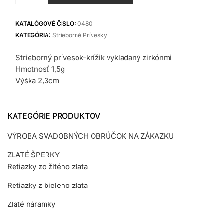
Strieborný
prívesok
KATALÓGOVÉ ČÍSLO:
0480
KATEGÓRIA:
Strieborné Prívesky
Strieborný prívesok-krížik vykladaný zirkónmi
Hmotnosť 1,5g
Výška 2,3cm
KATEGÓRIE PRODUKTOV
VÝROBA SVADOBNÝCH OBRÚČOK NA ZÁKAZKU
ZLATÉ ŠPERKY
Retiazky zo žltého zlata
Retiazky z bieleho zlata
Zlaté náramky