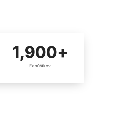
1,900
+
Fanúšikov