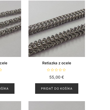
e
0
z
5
cele
Retiazka z ocele
H
€
55,00
€
o
d
n
o
OŠÍKA
PRIDAŤ DO KOŠÍKA
t
e
n
i
e
0
z
5