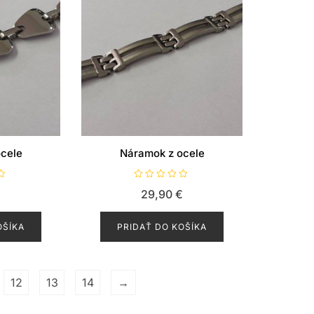
cele
Náramok z ocele
H
29,90
€
o
d
n
o
OŠÍKA
PRIDAŤ DO KOŠÍKA
t
e
n
i
e
0
z
12
13
14
→
5