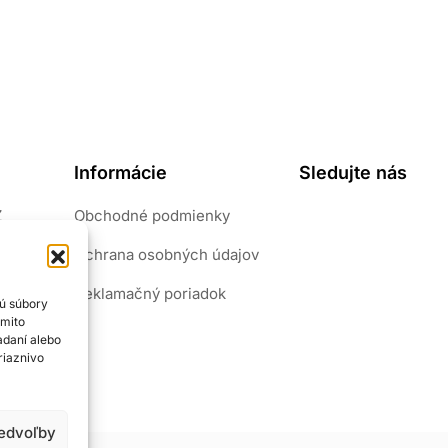
Informácie
Sledujte nás
Z
Obchodné podmienky
pôvab.
Ochrana osobných údajov
riály.
šperk
Reklamačný poriadok
sú súbory
ýmito
adaní alebo
riaznivo
redvoľby