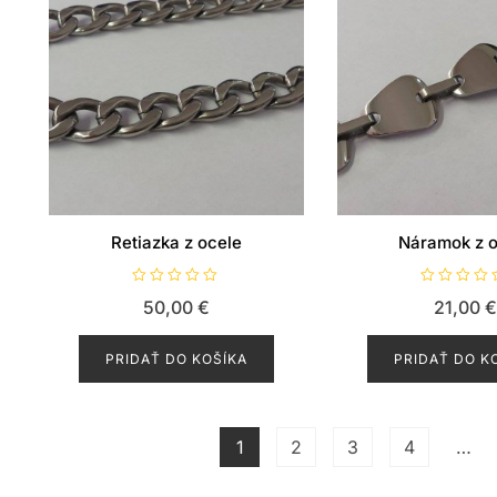
Retiazka z ocele
Náramok z o
H
H
50,00
€
21,00
€
o
o
d
d
n
n
o
o
PRIDAŤ DO KOŠÍKA
PRIDAŤ DO K
t
t
e
e
n
n
i
i
e
e
0
0
z
z
1
2
3
4
…
5
5