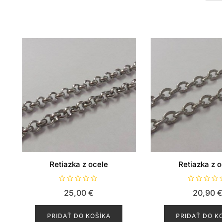
Retiazka z ocele
Retiazka z 
H
H
25,00
€
20,90
o
o
d
d
n
n
o
o
PRIDAŤ DO KOŠÍKA
PRIDAŤ DO K
t
t