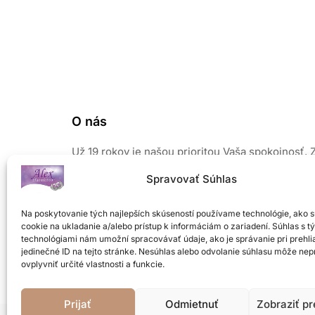
O nás
Už 19 rokov je našou prioritou Vaša spokojnosť. 
našich šperkov vyžaruje elegancia a prirodzený 
Spravovať Súhlas
Pri výrobe používame len kvalitné a overené mate
Sústreďujeme sa na módne novinky, preto Vám 
Na poskytovanie tých najlepších skúseností používame technológie, ako 
od nás nikdy nezovšednie a budete chcieť ďalší.
cookie na ukladanie a/alebo prístup k informáciám o zariadení. Súhlas s t
Neváhajte a príďte si vybrať z veľkého množstva
technológiami nám umožní spracovávať údaje, ako je správanie pri prehli
šperkov z našej ponuky
.
jedinečné ID na tejto stránke. Nesúhlas alebo odvolanie súhlasu môže nep
ovplyvniť určité vlastnosti a funkcie.
Prijať
Odmietnuť
Zobraziť p