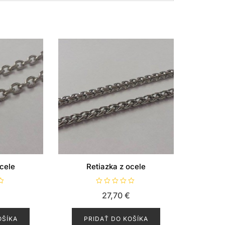
ocele
Retiazka z ocele
H
€
27,70
€
o
d
n
o
OŠÍKA
PRIDAŤ DO KOŠÍKA
t