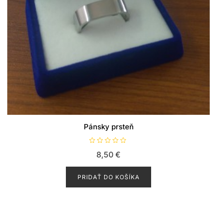
Pánsky prsteň
H
8,50
€
o
d
n
o
PRIDAŤ DO KOŠÍKA
t
e
n
i
e
0
z