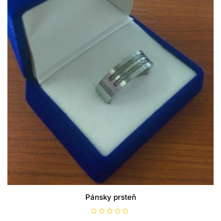
Pánsky prsteň
H