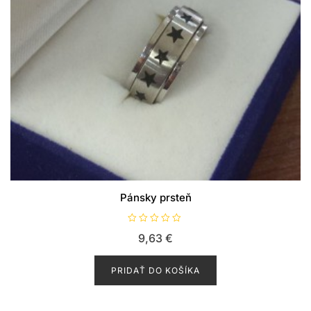
Pánsky prsteň
H
9,63
€
o
d
n
o
PRIDAŤ DO KOŠÍKA
t
e
n
i
e