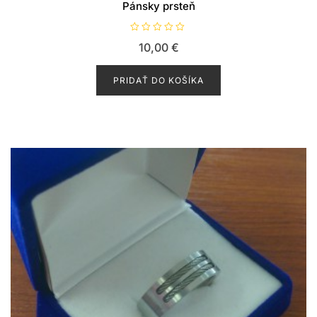
Pánsky prsteň
H
10,00
€
o
d
n
o
PRIDAŤ DO KOŠÍKA
t
e
n
i
e
0
z
5