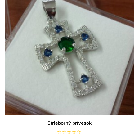
Strieborný prívesok
H