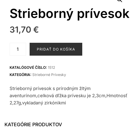
Strieborný prívesok
31,70
€
množstvo
PRIDAŤ DO KOŠÍKA
Strieborný
prívesok
KATALÓGOVÉ ČÍSLO:
1512
KATEGÓRIA:
Strieborné Prívesky
Strieborný prívesok s prírodným žltým
aventurínom,celková dľžka prívesku je 2,3cm,Hmotnosť
2,27g,vykladaný zirkónikmi
KATEGÓRIE PRODUKTOV