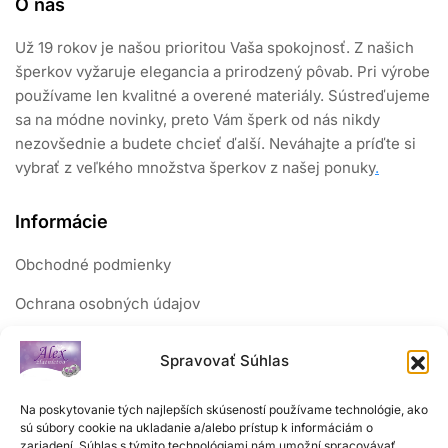
O nás
Už 19 rokov je našou prioritou Vaša spokojnosť. Z našich
šperkov vyžaruje elegancia a prirodzený pôvab. Pri výrobe
používame len kvalitné a overené materiály. Sústreďujeme
sa na módne novinky, preto Vám šperk od nás nikdy
nezovšednie a budete chcieť ďalší. Neváhajte a príďte si
vybrať z veľkého množstva šperkov z našej ponuky
.
Informácie
Obchodné podmienky
Ochrana osobných údajov
Reklamačný poriadok
Spravovať Súhlas
Sledujte nás
Na poskytovanie tých najlepších skúseností používame technológie, ako
sú súbory cookie na ukladanie a/alebo prístup k informáciám o
zariadení. Súhlas s týmito technológiami nám umožní spracovávať