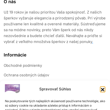
O nás
Už 19 rokov je našou prioritou Vaša spokojnosť. Z našich
šperkov vyžaruje elegancia a prirodzený pôvab. Pri výrobe
používame len kvalitné a overené materiály. Sústreďujeme
sa na módne novinky, preto Vám šperk od nás nikdy
nezovšednie a budete chcieť ďalší. Neváhajte a príďte si
vybrať z veľkého množstva šperkov z našej ponuky
.
Informácie
Obchodné podmienky
Ochrana osobných údajov
Reklamačný poriadok
Spravovať Súhlas
Sledujte nás
Na poskytovanie tých najlepších skúseností používame technológie, ako
sú súbory cookie na ukladanie a/alebo prístup k informáciám o
zariadení. Súhlas s týmito technológiami nám umožní spracovávať