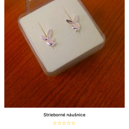
Strieborné náušnice
H