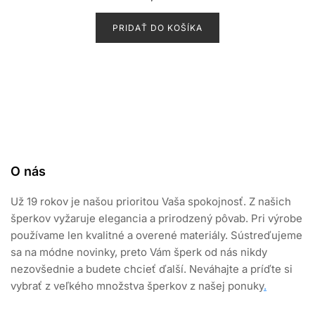
d
n
o
PRIDAŤ DO KOŠÍKA
t
e
n
i
e
0
z
5
O nás
Už 19 rokov je našou prioritou Vaša spokojnosť. Z našich
šperkov vyžaruje elegancia a prirodzený pôvab. Pri výrobe
používame len kvalitné a overené materiály. Sústreďujeme
sa na módne novinky, preto Vám šperk od nás nikdy
nezovšednie a budete chcieť ďalší. Neváhajte a príďte si
vybrať z veľkého množstva šperkov z našej ponuky
.