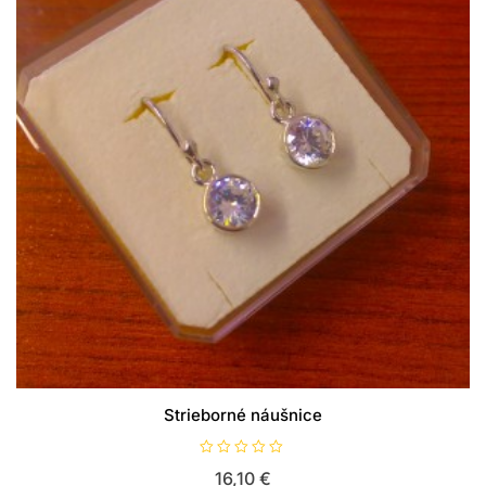
Strieborné náušnice
H
16,10
€
o