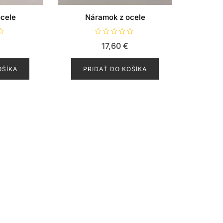
cele
Náramok z ocele
H
€
17,60
€
o
d
n
o
OŠÍKA
PRIDAŤ DO KOŠÍKA
t
e
n
i
e
0
z
5