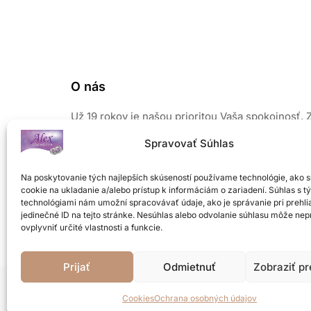
O nás
Už 19 rokov je našou prioritou Vaša spokojnosť. 
našich šperkov vyžaruje elegancia a prirodzený 
Spravovať Súhlas
Pri výrobe používame len kvalitné a overené mate
Sústreďujeme sa na módne novinky, preto Vám 
Na poskytovanie tých najlepších skúseností používame technológie, ako 
od nás nikdy nezovšednie a budete chcieť ďalší.
cookie na ukladanie a/alebo prístup k informáciám o zariadení. Súhlas s t
Neváhajte a príďte si vybrať z veľkého množstva
technológiami nám umožní spracovávať údaje, ako je správanie pri prehli
šperkov z našej ponuky
.
jedinečné ID na tejto stránke. Nesúhlas alebo odvolanie súhlasu môže nep
ovplyvniť určité vlastnosti a funkcie.
Prijať
Odmietnuť
Zobraziť p
Cookies
Ochrana osobných údajov