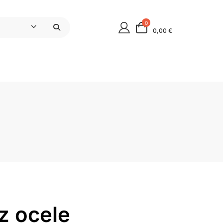
0
0,00 €
z ocele