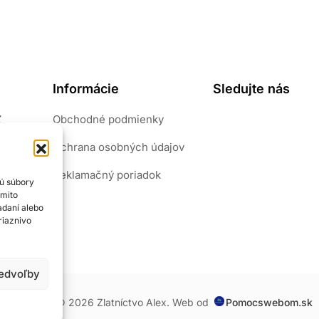
Informácie
Sledujte nás
Z
Obchodné podmienky
pôvab.
Ochrana osobných údajov
riály.
šperk
Reklamačný poriadok
sú súbory
ýmito
adaní alebo
riaznivo
redvoľby
Copyright © 2026 Zlatníctvo Alex. Web od
Pomocswebom.sk