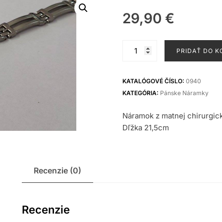
29,90
€
množstvo
PRIDAŤ DO K
Náramok
z
ocele
KATALÓGOVÉ ČÍSLO:
0940
KATEGÓRIA:
Pánske Náramky
Náramok z matnej chirurgic
Dľžka 21,5cm
Recenzie (0)
Recenzie