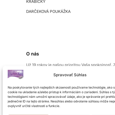
KRABIČKY
DARČEKOVÁ POUKÁŽKA
O nás
Už 19 rokov je našou prioritou Vaša spokojnosť. 
našich šperkov vyžaruje elegancia a prirodzený 
Spravovať Súhlas
Pri výrobe používame len kvalitné a overené mate
Sústreďujeme sa na módne novinky, preto Vám 
Na poskytovanie tých najlepších skúseností používame technológie, ako 
od nás nikdy nezovšednie a budete chcieť ďalší.
cookie na ukladanie a/alebo prístup k informáciám o zariadení. Súhlas s t
Neváhajte a príďte si vybrať z veľkého množstva
technológiami nám umožní spracovávať údaje, ako je správanie pri prehli
šperkov z našej ponuky
.
jedinečné ID na tejto stránke. Nesúhlas alebo odvolanie súhlasu môže nep
ovplyvniť určité vlastnosti a funkcie.