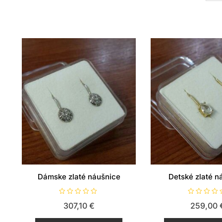
Dámske zlaté náušnice
Detské zlaté n
H
H
307,10
€
259,00
o
o
d
d
n
n