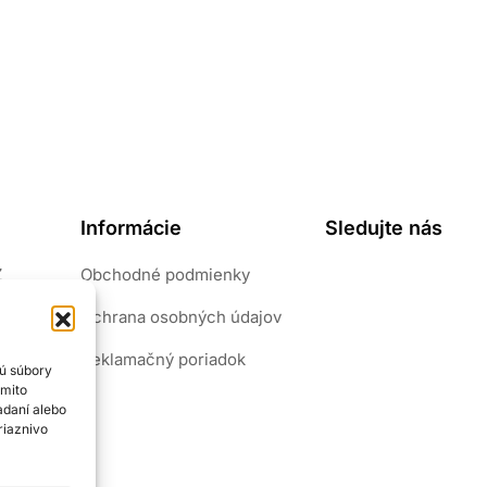
Informácie
Sledujte nás
Z
Obchodné podmienky
pôvab.
Ochrana osobných údajov
riály.
šperk
Reklamačný poriadok
sú súbory
ýmito
adaní alebo
riaznivo