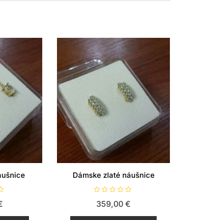
áušnice
Dámske zlaté náušnice
H
€
359,00
€
o
d
n