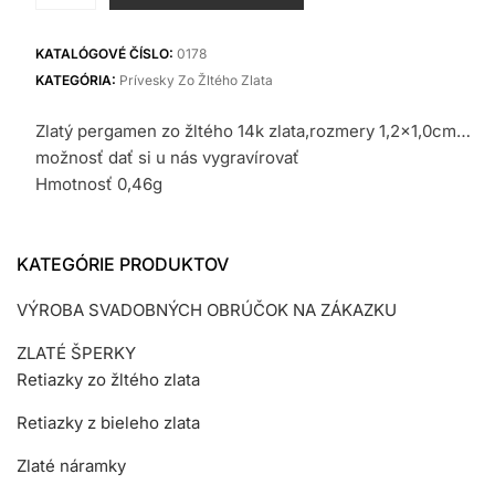
Zlatý
prívesok
KATALÓGOVÉ ČÍSLO:
0178
KATEGÓRIA:
Prívesky Zo Žltého Zlata
Zlatý pergamen zo žltého 14k zlata,rozmery 1,2×1,0cm…
možnosť dať si u nás vygravírovať
Hmotnosť 0,46g
KATEGÓRIE PRODUKTOV
VÝROBA SVADOBNÝCH OBRÚČOK NA ZÁKAZKU
ZLATÉ ŠPERKY
Retiazky zo žltého zlata
Retiazky z bieleho zlata
Zlaté náramky