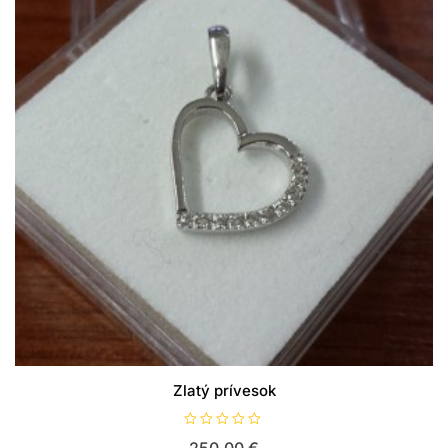
Zlatý prívesok
H