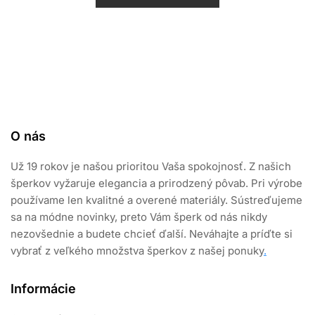
e
n
i
e
0
z
5
O nás
Už 19 rokov je našou prioritou Vaša spokojnosť. Z našich
šperkov vyžaruje elegancia a prirodzený pôvab. Pri výrobe
používame len kvalitné a overené materiály. Sústreďujeme
sa na módne novinky, preto Vám šperk od nás nikdy
nezovšednie a budete chcieť ďalší. Neváhajte a príďte si
vybrať z veľkého množstva šperkov z našej ponuky
.
Informácie