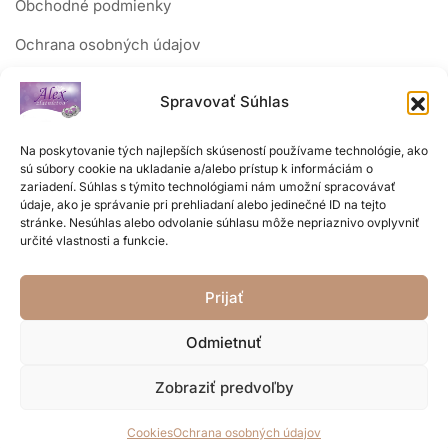
Obchodné podmienky
Ochrana osobných údajov
Reklamačný poriadok
Spravovať Súhlas
Sledujte nás
Na poskytovanie tých najlepších skúseností používame technológie, ako
sú súbory cookie na ukladanie a/alebo prístup k informáciám o
zariadení. Súhlas s týmito technológiami nám umožní spracovávať
údaje, ako je správanie pri prehliadaní alebo jedinečné ID na tejto
stránke. Nesúhlas alebo odvolanie súhlasu môže nepriaznivo ovplyvniť
určité vlastnosti a funkcie.
Prijať
Odmietnuť
Zobraziť predvoľby
Copyright © 2026 Zlatníctvo Alex. Web od
Pomocswebom.sk
Cookies
Ochrana osobných údajov