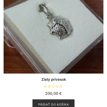
Zlatý prívesok
H
200,00
€
o
d
n
o
PRIDAŤ DO KOŠÍKA
t