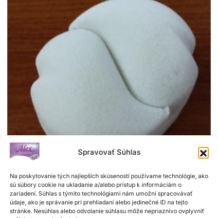
Spravovať Súhlas
Na poskytovanie tých najlepších skúseností používame technológie, ako
Zamatová krabička
sú súbory cookie na ukladanie a/alebo prístup k informáciám o
zariadení. Súhlas s týmito technológiami nám umožní spracovávať
H
údaje, ako je správanie pri prehliadaní alebo jedinečné ID na tejto
6,00
€
o
stránke. Nesúhlas alebo odvolanie súhlasu môže nepriaznivo ovplyvniť
d