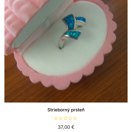
Strieborný prsteň
H
37,00
€
o
d