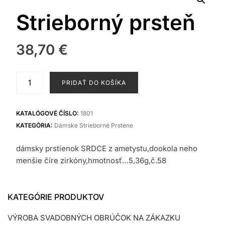
Strieborný prsteň
38,70
€
množstvo
PRIDAŤ DO KOŠÍKA
Strieborný
prsteň
KATALÓGOVÉ ČÍSLO:
1801
KATEGÓRIA:
Dámske Strieborné Prstene
dámsky prstienok SRDCE z ametystu,dookola neho
menšie číre zirkóny,hmotnosť…5,36g,č.58
KATEGÓRIE PRODUKTOV
VÝROBA SVADOBNÝCH OBRÚČOK NA ZÁKAZKU