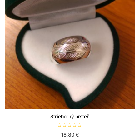
Strieborný prsteň
H
18,80
€
o
d