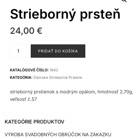
Strieborný prsteň
24,00
€
množstvo
PRIDAŤ DO KOŠÍKA
Strieborný
prsteň
KATALÓGOVÉ ČÍSLO:
1642
KATEGÓRIA:
Dámske Strieborné Prstene
strieborný prstienok s modrým opálom, hmotnosť 2,70g,
veľkosť č.57
KATEGÓRIE PRODUKTOV
VÝROBA SVADOBNÝCH OBRÚČOK NA ZÁKAZKU