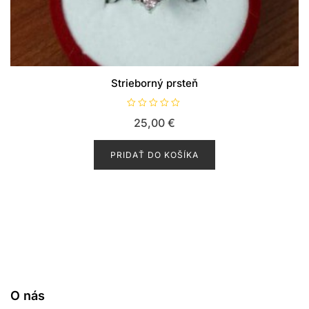
Strieborný prsteň
H
25,00
€
o
d
n
o
PRIDAŤ DO KOŠÍKA
t
e
n
i
e
0
z
5
O nás