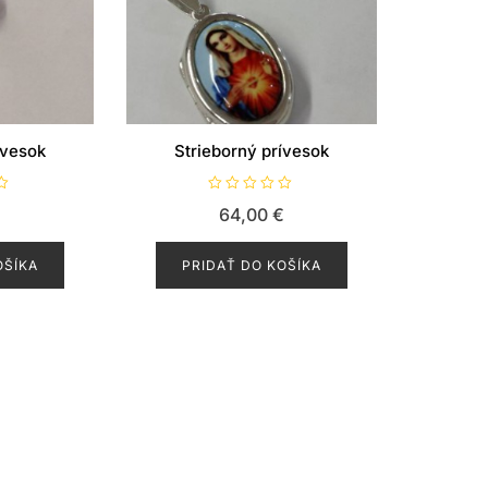
ívesok
Strieborný prívesok
H
€
64,00
€
o
d
n
o
OŠÍKA
PRIDAŤ DO KOŠÍKA
t
e
n
i
e
0
z
5