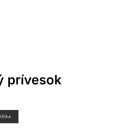
ý prívesok
OŠÍKA