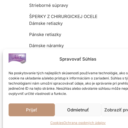
Strieborné súpravy
ŠPERKY Z CHIRURGICKEJ OCELE
Dámske retiazky
Pánske retiazky
Dámske náramky
Pánske náramky
Spravovať Súhlas
Dámske prstene
Na poskytovanie tých najlepších skúseností používame technológie, ako 
cookie na ukladanie a/alebo prístup k informáciám o zariadení. Súhlas s t
Pánske prstene
technológiami nám umožní spracovávať údaje, ako je správanie pri prehli
jedinečné ID na tejto stránke. Nesúhlas alebo odvolanie súhlasu môže nep
Náušnice
ovplyvniť určité vlastnosti a funkcie.
Prívesky
Prijať
Odmietnuť
Zobraziť p
Náhrdelník
Cookies
Ochrana osobných údajov
Súpravy