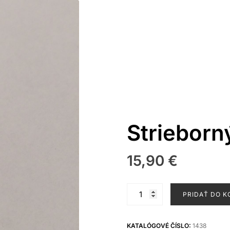
Strieborn
15,90
€
množstvo
PRIDAŤ DO K
Strieborný
prívesok
KATALÓGOVÉ ČÍSLO:
1438