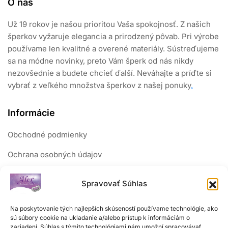
O nás
Už 19 rokov je našou prioritou Vaša spokojnosť. Z našich
šperkov vyžaruje elegancia a prirodzený pôvab. Pri výrobe
používame len kvalitné a overené materiály. Sústreďujeme
sa na módne novinky, preto Vám šperk od nás nikdy
nezovšednie a budete chcieť ďalší. Neváhajte a príďte si
vybrať z veľkého množstva šperkov z našej ponuky
.
Informácie
Obchodné podmienky
Ochrana osobných údajov
Reklamačný poriadok
Spravovať Súhlas
Sledujte nás
Na poskytovanie tých najlepších skúseností používame technológie, ako
sú súbory cookie na ukladanie a/alebo prístup k informáciám o
zariadení. Súhlas s týmito technológiami nám umožní spracovávať