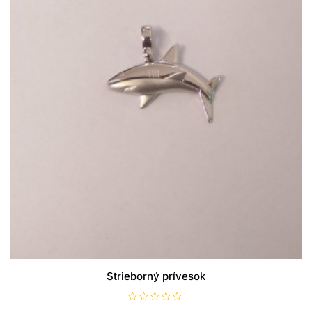
Strieborný prívesok
H