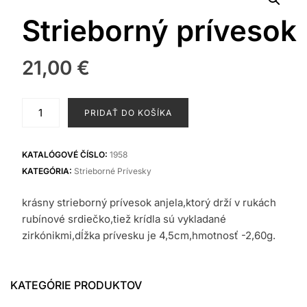
Strieborný prívesok
21,00
€
množstvo
PRIDAŤ DO KOŠÍKA
Strieborný
prívesok
KATALÓGOVÉ ČÍSLO:
1958
KATEGÓRIA:
Strieborné Prívesky
krásny strieborný prívesok anjela,ktorý drží v rukách
rubínové srdiečko,tiež krídla sú vykladané
zirkónikmi,dĺžka prívesku je 4,5cm,hmotnosť -2,60g.
KATEGÓRIE PRODUKTOV