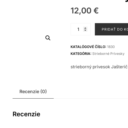
12,00
€
množstvo
PRIDAŤ DO K
Strieborný
prívesok
KATALÓGOVÉ ČÍSLO:
1830
KATEGÓRIA:
Strieborné Prívesky
strieborný prívesok Jašter
Recenzie (0)
Recenzie