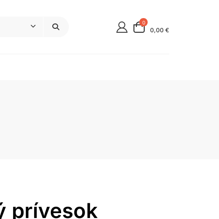
0
0,00 €
ý prívesok