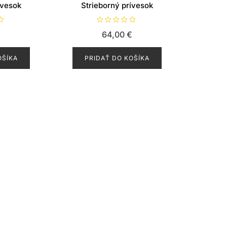
ívesok
Strieborný prívesok
H
64,00
€
o
d
n
o
OŠÍKA
PRIDAŤ DO KOŠÍKA
t
e
n
i
e
0
z
5