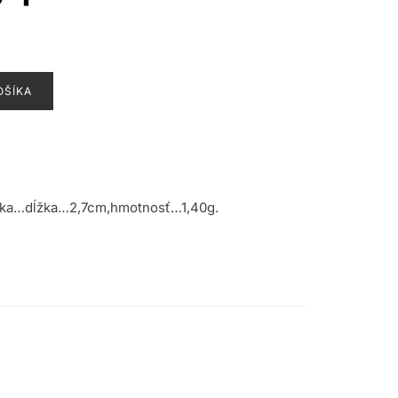
OŠÍKA
ička…dĺžka…2,7cm,hmotnosť…1,40g.