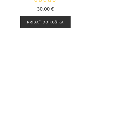
H
30,00
€
o
d
n
o
PRIDAŤ DO KOŠÍKA
t
e
n
i
e
0
z
5