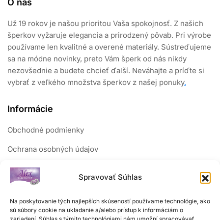
O nás
Už 19 rokov je našou prioritou Vaša spokojnosť. Z našich
šperkov vyžaruje elegancia a prirodzený pôvab. Pri výrobe
používame len kvalitné a overené materiály. Sústreďujeme
sa na módne novinky, preto Vám šperk od nás nikdy
nezovšednie a budete chcieť ďalší. Neváhajte a príďte si
vybrať z veľkého množstva šperkov z našej ponuky
.
Informácie
Obchodné podmienky
Ochrana osobných údajov
Reklamačný poriadok
Spravovať Súhlas
Sledujte nás
Na poskytovanie tých najlepších skúseností používame technológie, ako
sú súbory cookie na ukladanie a/alebo prístup k informáciám o
zariadení. Súhlas s týmito technológiami nám umožní spracovávať