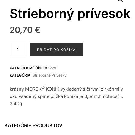
Strieborný prívesok
20,70
€
množstvo
PRIDAŤ DO KOŠÍKA
Strieborný
prívesok
KATALÓGOVÉ ČÍSLO:
1729
KATEGÓRIA:
Strieborné Prívesky
krásny MORSKÝ KONÍK vykladaný s čírymi zirkónmi,v
oku vsadený spinel,dĺžka koníka je 3,5cm,hmotnosť…
3,40g
KATEGÓRIE PRODUKTOV