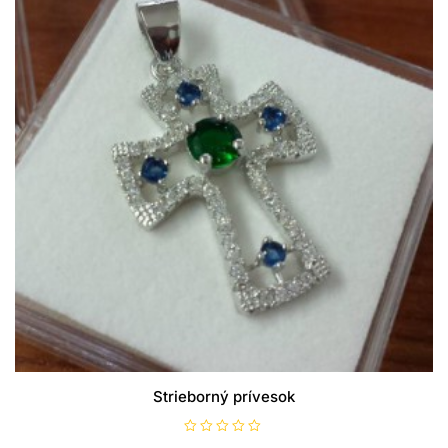
Strieborný prívesok
H