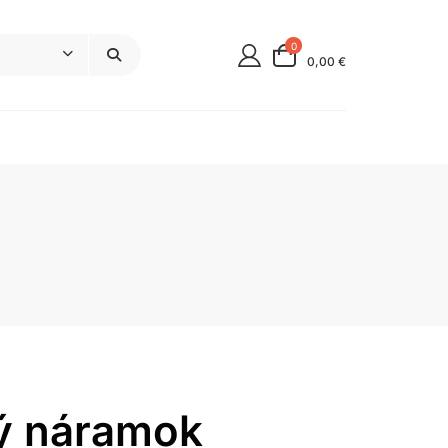
0
0,00 €
ný náramok