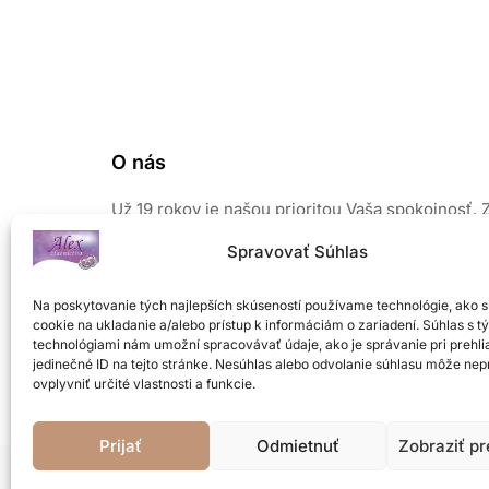
O nás
Už 19 rokov je našou prioritou Vaša spokojnosť. 
našich šperkov vyžaruje elegancia a prirodzený 
Spravovať Súhlas
Pri výrobe používame len kvalitné a overené mate
Sústreďujeme sa na módne novinky, preto Vám 
Na poskytovanie tých najlepších skúseností používame technológie, ako 
od nás nikdy nezovšednie a budete chcieť ďalší.
cookie na ukladanie a/alebo prístup k informáciám o zariadení. Súhlas s t
Neváhajte a príďte si vybrať z veľkého množstva
technológiami nám umožní spracovávať údaje, ako je správanie pri prehli
šperkov z našej ponuky
.
jedinečné ID na tejto stránke. Nesúhlas alebo odvolanie súhlasu môže nep
ovplyvniť určité vlastnosti a funkcie.
Prijať
Odmietnuť
Zobraziť p