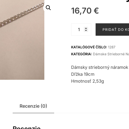
16,70
€
množstvo
PRIDAŤ DO K
Strieborný
náramok
KATALÓGOVÉ ČÍSLO:
1287
KATEGÓRIA:
Dámske Strieborné 
Dámsky strieborný náramok 
Dľžka 19cm
Hmotnosť 2,53g
Recenzie (0)
Recenzie