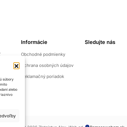
Informácie
Sledujte nás
Z
Obchodné podmienky
pôvab.
Ochrana osobných údajov
riály.
šperk
Reklamačný poriadok
sú súbory
ýmito
adaní alebo
riaznivo
redvoľby