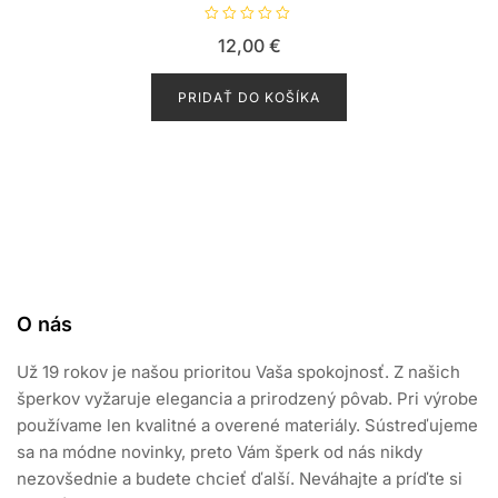
H
12,00
€
o
d
n
o
PRIDAŤ DO KOŠÍKA
t
e
n
i
e
0
z
5
O nás
Už 19 rokov je našou prioritou Vaša spokojnosť. Z našich
šperkov vyžaruje elegancia a prirodzený pôvab. Pri výrobe
používame len kvalitné a overené materiály. Sústreďujeme
sa na módne novinky, preto Vám šperk od nás nikdy
nezovšednie a budete chcieť ďalší. Neváhajte a príďte si