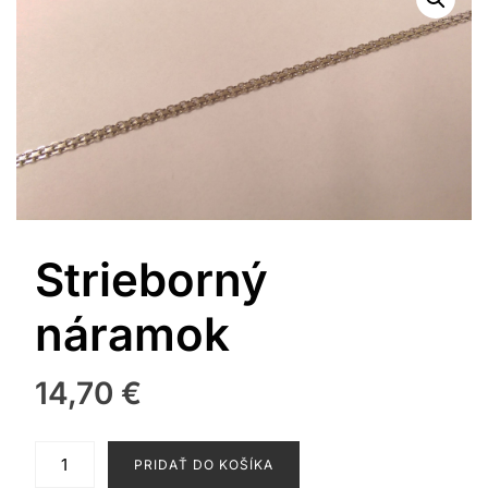
Strieborný
náramok
14,70
€
množstvo
PRIDAŤ DO KOŠÍKA
Strieborný