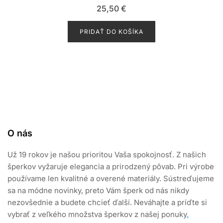
H
25,50
€
o
d
n
o
PRIDAŤ DO KOŠÍKA
t
e
n
i
e
0
z
5
O nás
Už 19 rokov je našou prioritou Vaša spokojnosť. Z našich
šperkov vyžaruje elegancia a prirodzený pôvab. Pri výrobe
používame len kvalitné a overené materiály. Sústreďujeme
sa na módne novinky, preto Vám šperk od nás nikdy
nezovšednie a budete chcieť ďalší. Neváhajte a príďte si
vybrať z veľkého množstva šperkov z našej ponuky
.