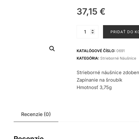
37,15
€
množstvo
PRIDAŤ DO K
Strieborné
náušnice
KATALÓGOVÉ ČÍSLO:
0691
KATEGÓRIA:
Strieborné Náušnice
Strieborné náušnice zdoben
Zapínanie na šroubík
Hmotnosť 3,75g
Recenzie (0)
Recenzie