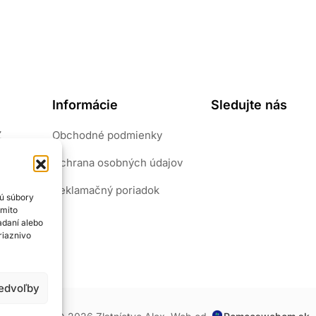
Informácie
Sledujte nás
Z
Obchodné podmienky
pôvab.
Ochrana osobných údajov
riály.
šperk
Reklamačný poriadok
sú súbory
ýmito
adaní alebo
riaznivo
redvoľby