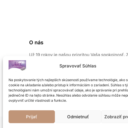
O nás
Už 19 rokov je našou prioritou Vaša spokojnosť. 
našich šperkov vyžaruje elegancia a prirodzený 
Spravovať Súhlas
Pri výrobe používame len kvalitné a overené mate
Sústreďujeme sa na módne novinky, preto Vám 
Na poskytovanie tých najlepších skúseností používame technológie, ako 
od nás nikdy nezovšednie a budete chcieť ďalší.
cookie na ukladanie a/alebo prístup k informáciám o zariadení. Súhlas s t
Neváhajte a príďte si vybrať z veľkého množstva
technológiami nám umožní spracovávať údaje, ako je správanie pri prehli
šperkov z našej ponuky
.
jedinečné ID na tejto stránke. Nesúhlas alebo odvolanie súhlasu môže nep
ovplyvniť určité vlastnosti a funkcie.
Prijať
Odmietnuť
Zobraziť p