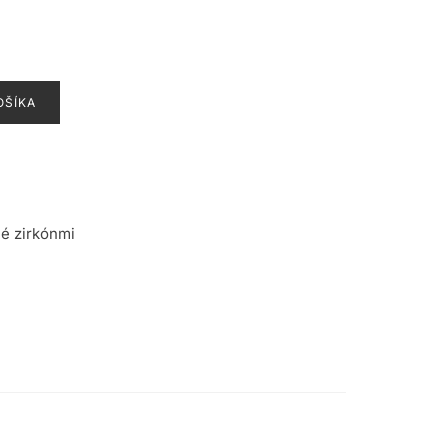
OŠÍKA
é zirkónmi