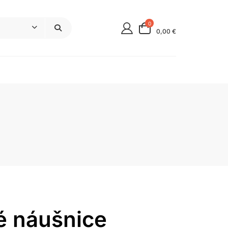
0
0,00 €
é náušnice