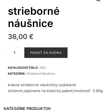
strieborné
náušnice
36,00
€
množstvo
PRIDAŤ DO KOŠÍKA
strieborné
náušnice
KATALÓGOVÉ ČÍSLO:
1942
KATEGÓRIA:
Strieborné Náušnice
krásne strieborné náušničky ozdobené
zirkónmi,zapínanie na klasický patent,hmotnosť -2.80g.
KATEGÓRIE PRODUKTOV