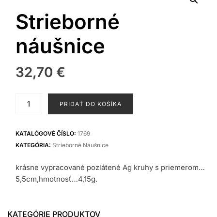
Strieborné
náušnice
32,70
€
množstvo
PRIDAŤ DO KOŠÍKA
Strieborné
náušnice
KATALÓGOVÉ ČÍSLO:
1769
KATEGÓRIA:
Strieborné Náušnice
krásne vypracované pozlátené Ag kruhy s priemerom…
5,5cm,hmotnosť…4,15g.
KATEGÓRIE PRODUKTOV