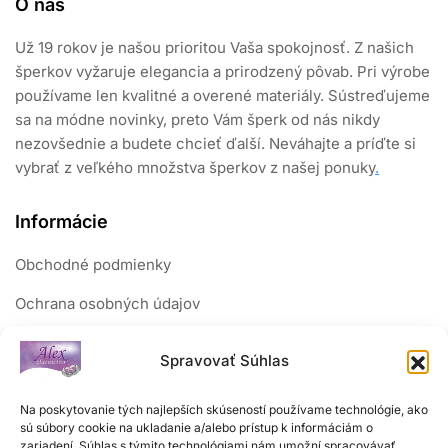
O nás
Už 19 rokov je našou prioritou Vaša spokojnosť. Z našich
šperkov vyžaruje elegancia a prirodzený pôvab. Pri výrobe
používame len kvalitné a overené materiály. Sústreďujeme
sa na módne novinky, preto Vám šperk od nás nikdy
nezovšednie a budete chcieť ďalší. Neváhajte a príďte si
vybrať z veľkého množstva šperkov z našej ponuky
.
Informácie
Obchodné podmienky
Ochrana osobných údajov
Reklamačný poriadok
Spravovať Súhlas
Sledujte nás
Na poskytovanie tých najlepších skúseností používame technológie, ako
sú súbory cookie na ukladanie a/alebo prístup k informáciám o
zariadení. Súhlas s týmito technológiami nám umožní spracovávať