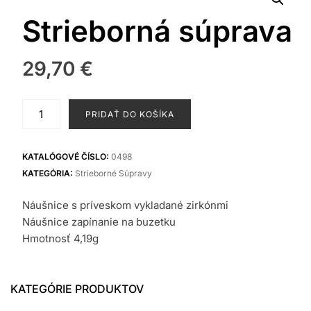
Strieborná súprava
29,70
€
množstvo
PRIDAŤ DO KOŠÍKA
Strieborná
súprava
KATALÓGOVÉ ČÍSLO:
0498
KATEGÓRIA:
Strieborné Súpravy
Náušnice s príveskom vykladané zirkónmi
Náušnice zapínanie na buzetku
Hmotnosť 4,19g
KATEGÓRIE PRODUKTOV