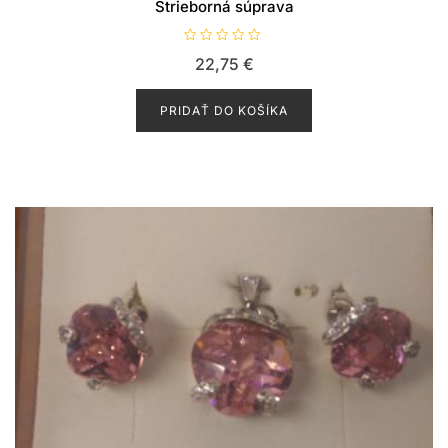
Strieborná súprava
H
22,75
€
o
d
n
o
PRIDAŤ DO KOŠÍKA
t
e
n
i
e
0
z
5