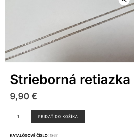
Strieborná retiazka
9,90
€
množstvo
PRIDAŤ DO KOŠÍKA
Strieborná
retiazka
KATALÓGOVÉ ČÍSLO:
1867