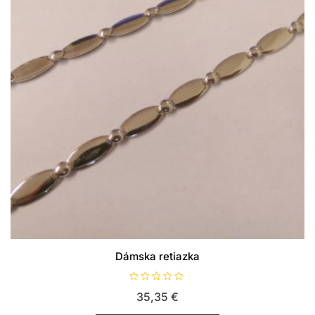
Dámska retiazka
H
35,35
€
o
d
n