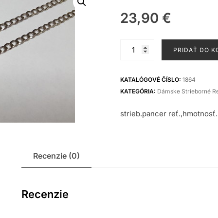
23,90
€
množstvo
PRIDAŤ DO K
Strieborná
retiazka
KATALÓGOVÉ ČÍSLO:
1864
KATEGÓRIA:
Dámske Strieborné R
strieb.pancer reť.,hmotnos
Recenzie (0)
Recenzie