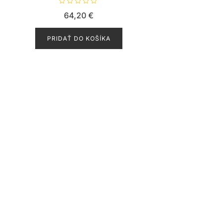
H
64,20
€
o
d
n
o
PRIDAŤ DO KOŠÍKA
t
e
n
i
e
0
z
5