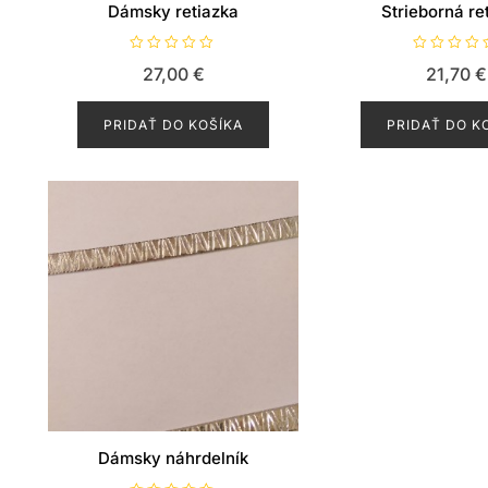
Dámsky retiazka
Strieborná re
H
H
27,00
€
21,70
€
o
o
d
d
n
n
o
o
PRIDAŤ DO KOŠÍKA
PRIDAŤ DO K
t
t
e
e
n
n
i
i
e
e
0
0
z
z
5
5
Dámsky náhrdelník