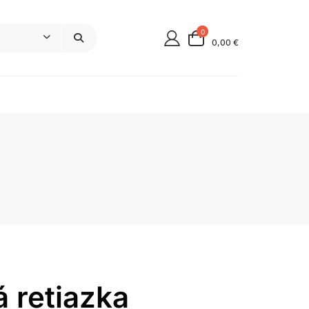
0
0,00 €
á retiazka