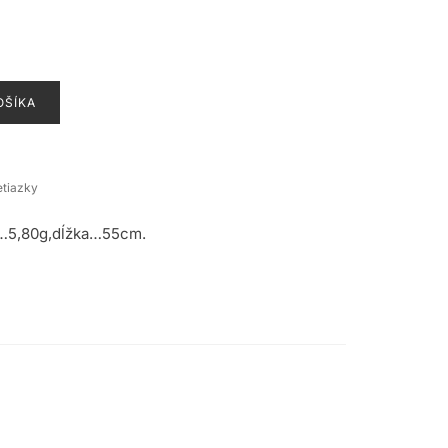
OŠÍKA
etiazky
ť…5,80g,dĺžka…55cm.