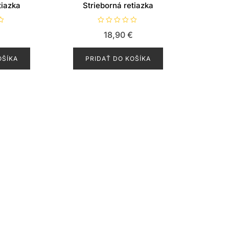
tiazka
Strieborná retiazka
H
18,90
€
o
d
n
o
OŠÍKA
PRIDAŤ DO KOŠÍKA
t
e
n
i
e
0
z
5