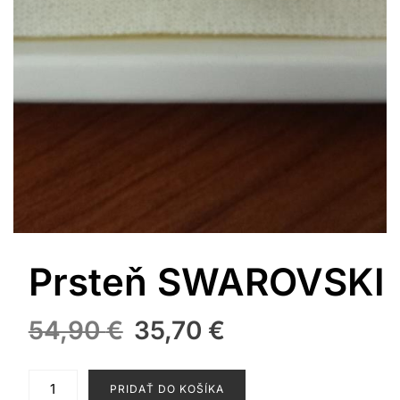
Prsteň SWAROVSKI
Pôvodná
Aktuálna
54,90
€
35,70
€
cena
cena
bola:
je:
množstvo
PRIDAŤ DO KOŠÍKA