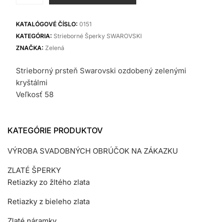
54,90 €.
35,70 €.
Prsteň
SWAROVSKI
KATALÓGOVÉ ČÍSLO:
0151
KATEGÓRIA:
Strieborné Šperky SWAROVSKI
ZNAČKA:
Zelená
Strieborný prsteň Swarovski ozdobený zelenými
kryštálmi
Veľkosť 58
KATEGÓRIE PRODUKTOV
VÝROBA SVADOBNÝCH OBRÚČOK NA ZÁKAZKU
ZLATÉ ŠPERKY
Retiazky zo žltého zlata
Retiazky z bieleho zlata
Zlaté náramky