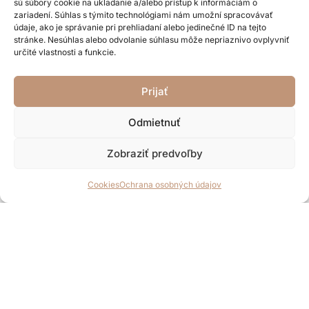
sú súbory cookie na ukladanie a/alebo prístup k informáciám o
zariadení. Súhlas s týmito technológiami nám umožní spracovávať
H
údaje, ako je správanie pri prehliadaní alebo jedinečné ID na tejto
Pôvodná
Aktuálna
30,30
€
19,70
€
o
stránke. Nesúhlas alebo odvolanie súhlasu môže nepriaznivo ovplyvniť
d
cena
cena
n
určité vlastnosti a funkcie.
o
PRIDAŤ DO KOŠÍKA
bola:
je:
t
e
30,30 €.
19,70 €.
n
Prijať
i
e
0
z
Odmietnuť
5
Zobraziť predvoľby
Cookies
Ochrana osobných údajov
O nás
Už 19 rokov je našou prioritou Vaša spokojnosť. Z našich
šperkov vyžaruje elegancia a prirodzený pôvab. Pri výrobe
používame len kvalitné a overené materiály. Sústreďujeme
sa na módne novinky, preto Vám šperk od nás nikdy
nezovšednie a budete chcieť ďalší. Neváhajte a príďte si