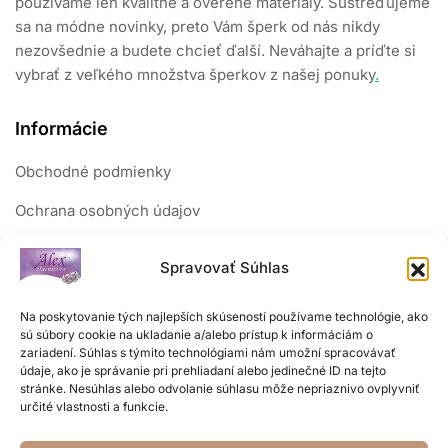
používame len kvalitné a overené materiály. Sústreďujeme
sa na módne novinky, preto Vám šperk od nás nikdy
nezovšednie a budete chcieť ďalší. Neváhajte a príďte si
vybrať z veľkého množstva šperkov z našej ponuky
.
Informácie
Obchodné podmienky
Ochrana osobných údajov
Reklamačný poriadok
Spravovať Súhlas
Sledujte nás
Na poskytovanie tých najlepších skúseností používame technológie, ako
sú súbory cookie na ukladanie a/alebo prístup k informáciám o
zariadení. Súhlas s týmito technológiami nám umožní spracovávať
údaje, ako je správanie pri prehliadaní alebo jedinečné ID na tejto
stránke. Nesúhlas alebo odvolanie súhlasu môže nepriaznivo ovplyvniť
určité vlastnosti a funkcie.