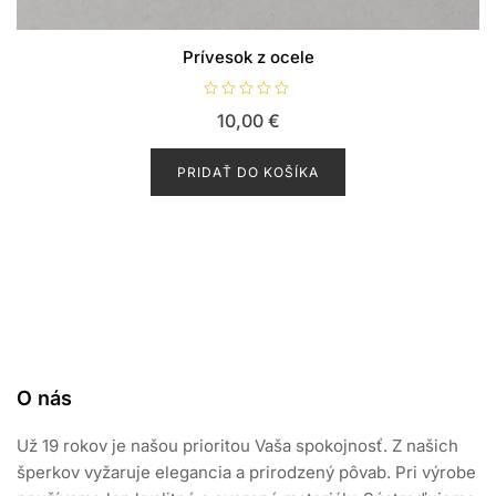
Prívesok z ocele
H
10,00
€
o
d
n
o
PRIDAŤ DO KOŠÍKA
t
e
n
i
e
0
z
5
O nás
Už 19 rokov je našou prioritou Vaša spokojnosť. Z našich
šperkov vyžaruje elegancia a prirodzený pôvab. Pri výrobe