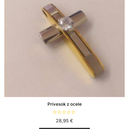
Prívesok z ocele
H
28,95
€
o
d
n