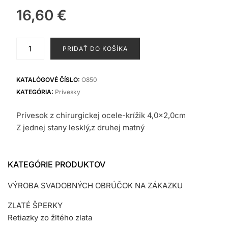
16,60
€
množstvo
PRIDAŤ DO KOŠÍKA
Prívesok
z
ocele
KATALÓGOVÉ ČÍSLO:
O850
KATEGÓRIA:
Prívesky
Prívesok z chirurgickej ocele-krížik 4,0×2,0cm
Z jednej stany lesklý,z druhej matný
KATEGÓRIE PRODUKTOV
VÝROBA SVADOBNÝCH OBRÚČOK NA ZÁKAZKU
ZLATÉ ŠPERKY
Retiazky zo žltého zlata