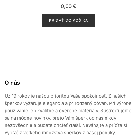
H
0,00
€
o
d
n
o
PRIDAŤ DO KOŠÍKA
t
e
n
i
e
0
z
5
O nás
Už 19 rokov je našou prioritou Vaša spokojnosť. Z našich
šperkov vyžaruje elegancia a prirodzený pôvab. Pri výrobe
používame len kvalitné a overené materiály. Sústreďujeme
sa na módne novinky, preto Vám šperk od nás nikdy
nezovšednie a budete chcieť ďalší. Neváhajte a príďte si
vybrať z veľkého množstva šperkov z našej ponuky
.