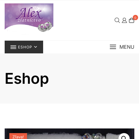
Skip
to
content
0
MENU
ESHOP
Eshop
Zľava!