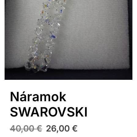
Náramok
SWAROVSKI
Pôvodná
Aktuálna
40,00
€
26,00
€
cena
cena