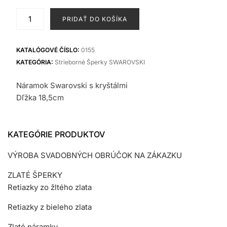
bola:
je:
množstvo
PRIDAŤ DO KOŠÍKA
40,00 €.
26,00 €.
Náramok
SWAROVSKI
KATALÓGOVÉ ČÍSLO:
0155
KATEGÓRIA:
Strieborné Šperky SWAROVSKI
Náramok Swarovski s kryštálmi
Dľžka 18,5cm
KATEGÓRIE PRODUKTOV
VÝROBA SVADOBNÝCH OBRÚČOK NA ZÁKAZKU
ZLATÉ ŠPERKY
Retiazky zo žltého zlata
Retiazky z bieleho zlata
Zlaté náramky