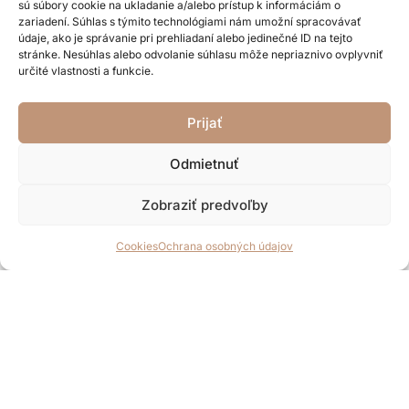
sú súbory cookie na ukladanie a/alebo prístup k informáciám o
zariadení. Súhlas s týmito technológiami nám umožní spracovávať
H
údaje, ako je správanie pri prehliadaní alebo jedinečné ID na tejto
Pôvodná
Aktuálna
41,90
€
27,30
€
o
stránke. Nesúhlas alebo odvolanie súhlasu môže nepriaznivo ovplyvniť
d
cena
cena
n
určité vlastnosti a funkcie.
o
PRIDAŤ DO KOŠÍKA
bola:
je:
t
e
41,90 €.
27,30 €.
n
Prijať
i
e
0
z
Odmietnuť
5
Zobraziť predvoľby
Cookies
Ochrana osobných údajov
O nás
Už 19 rokov je našou prioritou Vaša spokojnosť. Z našich
šperkov vyžaruje elegancia a prirodzený pôvab. Pri výrobe
používame len kvalitné a overené materiály. Sústreďujeme
sa na módne novinky, preto Vám šperk od nás nikdy
nezovšednie a budete chcieť ďalší. Neváhajte a príďte si