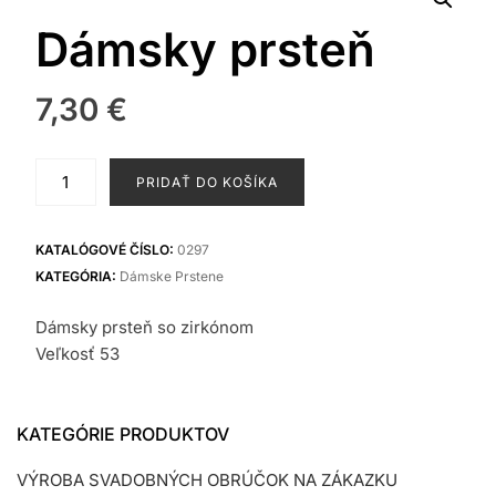
Dámsky prsteň
7,30
€
množstvo
PRIDAŤ DO KOŠÍKA
Dámsky
prsteň
KATALÓGOVÉ ČÍSLO:
0297
KATEGÓRIA:
Dámske Prstene
Dámsky prsteň so zirkónom
Veľkosť 53
KATEGÓRIE PRODUKTOV
VÝROBA SVADOBNÝCH OBRÚČOK NA ZÁKAZKU