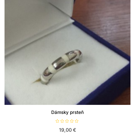
Dámsky prsteň
H
19,00
€
o
d