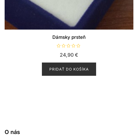
Dámsky prsteň
H
24,90
€
o
d
n
o
PRIDAŤ DO KOŠÍKA
t
e
n
i
e
0
z
5
O nás