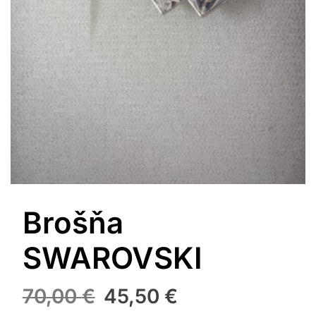
Brošňa
SWAROVSKI
Pôvodná
Aktuálna
70,00
€
45,50
€
cena
cena