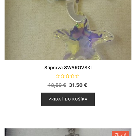
Súprava SWAROVSKI
H
Pôvodná
Aktuálna
48,50
€
31,50
€
o
d
cena
cena
n
o
PRIDAŤ DO KOŠÍKA
bola:
je:
t
e
48,50 €.
31,50 €.
n
i
e
0
z
5
Zľava!