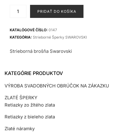
bola:
je:
množstvo
PRIDAŤ DO KOŠÍKA
70,00 €.
45,50 €.
Brošňa
SWAROVSKI
KATALÓGOVÉ ČÍSLO:
0147
KATEGÓRIA:
Strieborné Šperky SWAROVSKI
Strieborná brošňa Swarovski
KATEGÓRIE PRODUKTOV
VÝROBA SVADOBNÝCH OBRÚČOK NA ZÁKAZKU
ZLATÉ ŠPERKY
Retiazky zo žltého zlata
Retiazky z bieleho zlata
Zlaté náramky