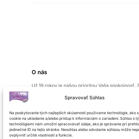
O nás
Už 19 rokov je našou prioritou Vaša spokojnosť. 
našich šperkov vyžaruje elegancia a prirodzený 
Spravovať Súhlas
Pri výrobe používame len kvalitné a overené mate
Sústreďujeme sa na módne novinky, preto Vám 
Na poskytovanie tých najlepších skúseností používame technológie, ako 
od nás nikdy nezovšednie a budete chcieť ďalší.
cookie na ukladanie a/alebo prístup k informáciám o zariadení. Súhlas s t
Neváhajte a príďte si vybrať z veľkého množstva
technológiami nám umožní spracovávať údaje, ako je správanie pri prehli
šperkov z našej ponuky
.
jedinečné ID na tejto stránke. Nesúhlas alebo odvolanie súhlasu môže nep
ovplyvniť určité vlastnosti a funkcie.