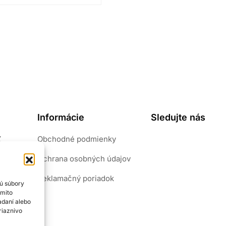
Informácie
Sledujte nás
Z
Obchodné podmienky
pôvab.
Ochrana osobných údajov
riály.
šperk
Reklamačný poriadok
sú súbory
ýmito
adaní alebo
riaznivo