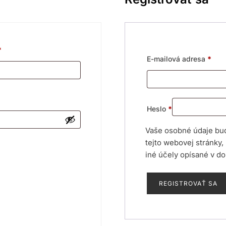
Povinné
*
Pov
E-mailová adresa
*
Povinné
Heslo
*
Vaše osobné údaje bud
tejto webovej stránky,
iné účely opísané v 
REGISTROVAŤ SA