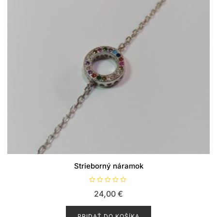
Strieborný náramok
H
24,00
€
o
d
n
o
PRIDAŤ DO KOŠÍKA