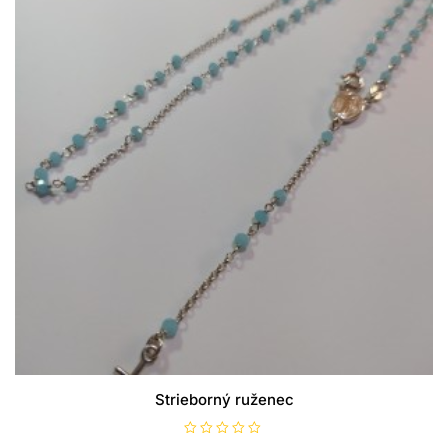
Strieborný ruženec
H