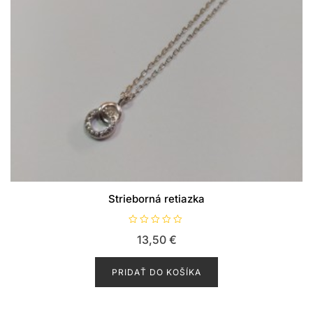
Strieborná retiazka
H
13,50
€
o
d
n
o
PRIDAŤ DO KOŠÍKA
t
e
n
i
e