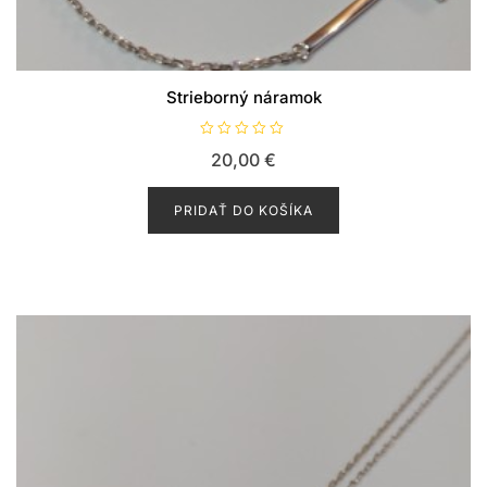
Strieborný náramok
H
20,00
€
o
d
n
o
PRIDAŤ DO KOŠÍKA
t
e
n
i
e
0
z
5