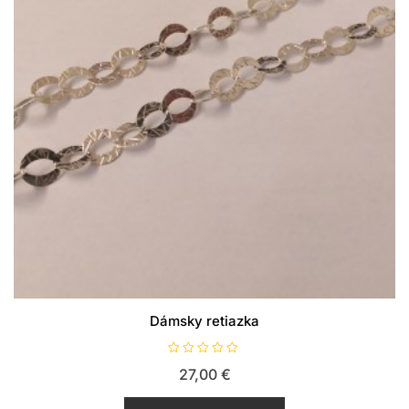
Dámsky retiazka
H
27,00
€
o
d
n
o