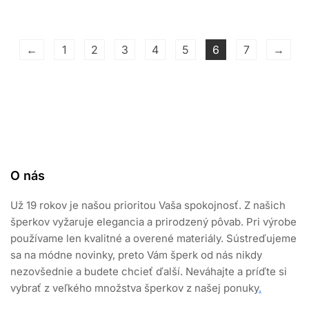
e
0
z
5
←
1
2
3
4
5
6
7
→
O nás
Už 19 rokov je našou prioritou Vaša spokojnosť. Z našich
šperkov vyžaruje elegancia a prirodzený pôvab. Pri výrobe
používame len kvalitné a overené materiály. Sústreďujeme
sa na módne novinky, preto Vám šperk od nás nikdy
nezovšednie a budete chcieť ďalší. Neváhajte a príďte si
vybrať z veľkého množstva šperkov z našej ponuky
.