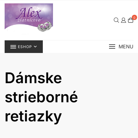
Skip
to
content
0
MENU
ESHOP
Dámske
strieborné
retiazky