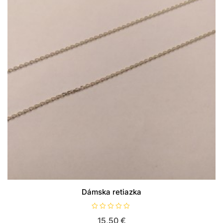
Dámska retiazka
H
15,50
€
o